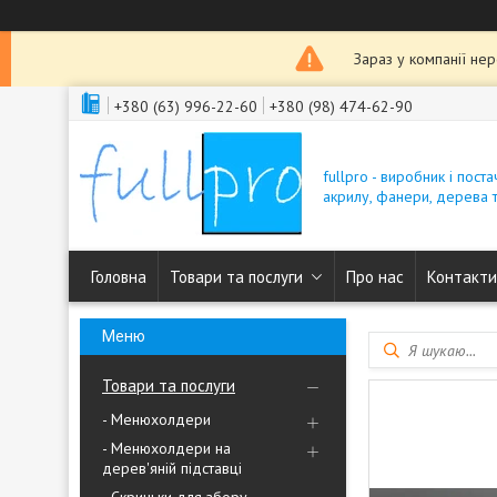
Зараз у компанії не
+380 (63) 996-22-60
+380 (98) 474-62-90
fullpro - виробник і пост
акрилу, фанери, дерева т
Головна
Товари та послуги
Про нас
Контакти
Товари та послуги
- Менюхолдери
- Менюхолдери на
дерев'яній підставці