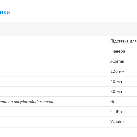
тики
Підставка для
Фанера
Жовтий
120 мм
40 мм
80 мм
иття в посудомийній машині
Ні
FullPro
Україна