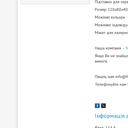
Підставка для серв
Розмір 120х80х4
Можливі кольори - 
Можливе індивідуа
Макет для лазерного
Наша компанія –
f
Якщо Ви не знайшл
вимоги.
Пишіть нам info@f
Телефонуйте нам
Інформація 
Ціна:
114 ₴