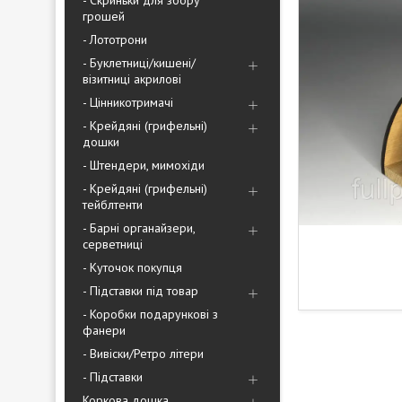
- Скриньки для збору
грошей
- Лототрони
- Буклетниці/кишені/
візитниці акрилові
- Цінникотримачі
- Крейдяні (грифельні)
дошки
- Штендери, мимохіди
- Крейдяні (грифельні)
тейблтенти
- Барні органайзери,
серветниці
- Куточок покупця
- Підставки під товар
- Коробки подарункові з
фанери
- Вивіски/Ретро літери
- Підставки
Коркова дошка