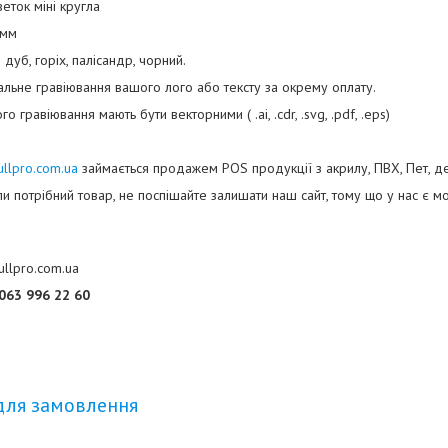
еток міні кругла
0мм
дуб, горіх, палісандр, чорний.
льне гравіювання вашого лого або тексту за окрему оплату.
 гравіювання мають бути векторними ( .ai, .cdr, .svg, .pdf, .eps)
ullpro.com.ua
займається продажем POS продукції з акрилу, ПВХ, Пет, де
и потрібний товар, не поспішайте залишати наш сайт, тому що у нас є м
ullpro.com.ua
063 996 22 60
для замовлення