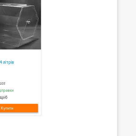
 літрів
103
дправки
здріб
Купити