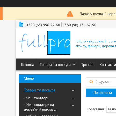
Зараз у компанії нер
+380 (63) 996-22-60
+380 (98) 474-62-90
fullpro - виробник і пост
акрилу, фанери, дерева т
Головна
Товари та послуги
Про нас
Контакти
Товари та послуги
- Лототрони
- Менюхолдери
- Менюхолдери на
дерев'яній підставці