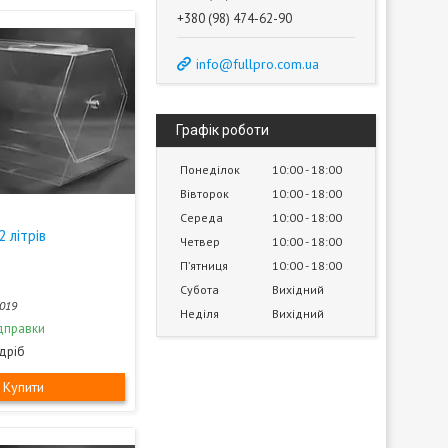
+380 (98) 474-62-90
info@fullpro.com.ua
Графік роботи
Понеділок
10:00
18:00
Вівторок
10:00
18:00
Середа
10:00
18:00
 літрів
Четвер
10:00
18:00
Пʼятниця
10:00
18:00
Субота
Вихідний
019
Неділя
Вихідний
дправки
здріб
Купити