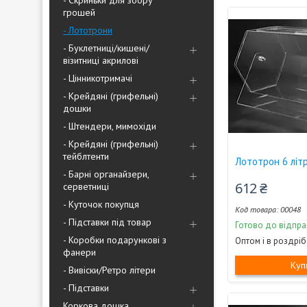
- Скриньки для збору
грошей
- Лототрони
- Буклетниці/кишені/
візитниці акрилові
- Цінникотримачі
- Крейдяні (грифельні)
дошки
- Штендери, мимохіди
- Крейдяні (грифельні)
тейблтенти
Лототрон 6 літр
- Барні органайзери,
612 ₴
серветниці
- Куточок покупця
00048
- Підставки під товар
Готово до відпра
- Коробки подарункові з
Оптом і в роздріб
фанери
Куп
- Вивіски/Ретро літери
- Підставки
Коркова дошка