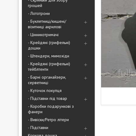
- Скриньки для збору
грошей
- Лототрони
- Буклетниці/кишені/
візитниці акрилові
- Цінникотримачі
- Крейдяні (грифельні)
дошки
- Штендери, мимохіди
- Крейдяні (грифельні)
тейблтенти
- Барні органайзери,
серветниці
- Куточок покупця
- Підставки під товар
- Коробки подарункові з
фанери
- Вивіски/Ретро літери
- Підставки
Коркова дошка