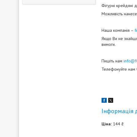
Фігурні крейдяні д
Можливість нанесе
Наша компанія –
f
Якщо Ви не знайшл
вимоги.
Пишіть нам
info@f
Телефонуйте нам
Інформація 
Ціна:
144 ₴