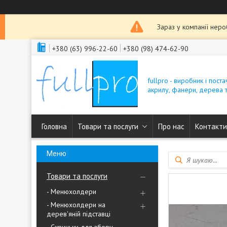
Зараз у компанії нер
+380 (63) 996-22-60
+380 (98) 474-62-90
fullpro - виробник і пост
акрилу, фанери, дерева т
Головна
Товари та послуги
Про нас
Контакти
Товари та послуги
- Менюхолдери
- Менюхолдери на
дерев'яній підставці