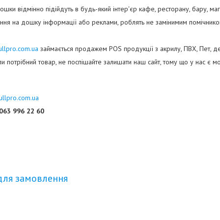
ошки відмінно підійдуть в будь-який інтер'єр кафе, ресторану, бару, маг
ння на дошку інформації або реклами, роблять не замінимим помічнико
ullpro.com.ua
займається продажем POS продукції з акрилу, ПВХ, Пет, де
и потрібний товар, не поспішайте залишати наш сайт, тому що у нас є м
ullpro.com.ua
063 996 22 60
для замовлення