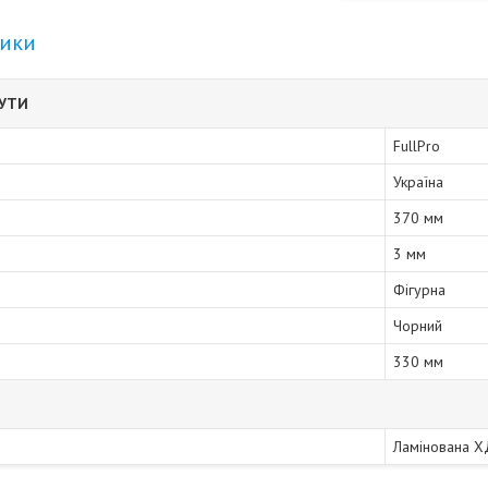
тики
БУТИ
FullPro
Україна
370 мм
3 мм
Фігурна
Чорний
330 мм
Ламінована 